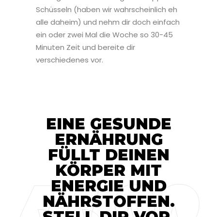
Schüsseln (haben wir wahrscheinlich eh
alle daheim) und nehm dir doch einfach
ein oder zwei Mal die Woche so 30-45
Minuten Zeit und bereite dir
verschiedenes vor.
EINE GESUNDE
ERNÄHRUNG
FÜLLT DEINEN
KÖRPER MIT
ENERGIE UND
NÄHRSTOFFEN.
STELL DIR VOR,