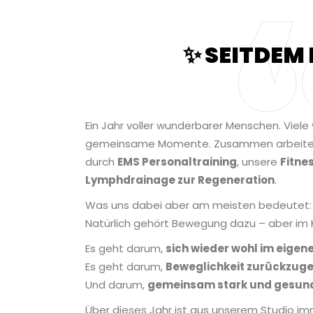
✨ SEITDEM 
Ein Jahr voller wunderbarer Menschen. Viel
gemeinsame Momente. Zusammen arbeiten
durch
EMS Personaltraining
, unsere
Fitne
Lymphdrainage zur Regeneration
.
Was uns dabei aber am meisten bedeutet: Be
Natürlich gehört Bewegung dazu – aber im 
Es geht darum,
sich wieder wohl im eigen
Es geht darum,
Beweglichkeit zurückzug
Und darum,
gemeinsam stark und gesund
Über dieses Jahr ist aus unserem Studio im