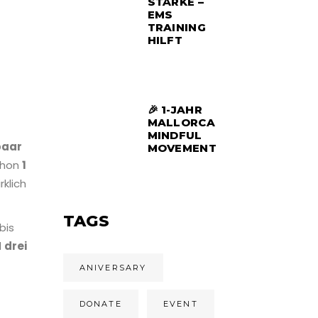
STÄRKE –
EMS
TRAINING
HILFT
🎉 1-JAHR
MALLORCA
MINDFUL
paar
MOVEMENT
chon
1
rklich
TAGS
bis
d
drei
ANIVERSARY
DONATE
EVENT