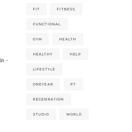
FIT
FITNESS
FUNCTIONAL
GYM
HEALTH
e
HEALTHY
HELP
ät
–
LIFESTYLE
ONEYEAR
PT
REGENRATION
STUDIO
WORLD