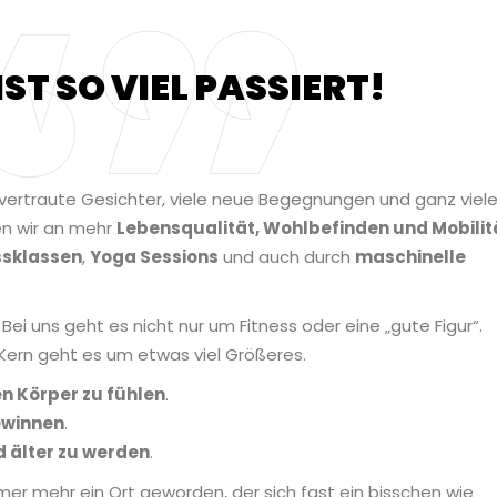
IST SO VIEL PASSIERT!
e vertraute Gesichter, viele neue Begegnungen und ganz viel
 wir an mehr
Lebensqualität, Wohlbefinden und Mobilit
ssklassen
,
Yoga Sessions
und auch durch
maschinelle
i uns geht es nicht nur um Fitness oder eine „gute Figur“.
Kern geht es um etwas viel Größeres.
en Körper zu fühlen
.
ewinnen
.
 älter zu werden
.
mer mehr ein Ort geworden, der sich fast ein bisschen wie