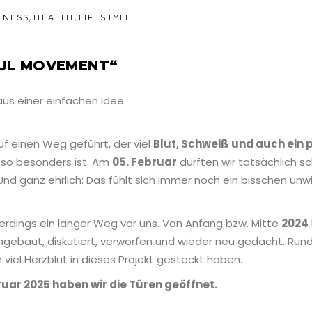
,
,
TNESS
HEALTH
LIFESTYLE
FUL MOVEMENT“
s einer einfachen Idee.
f einen Weg geführt, der viel
Blut, Schweiß und auch ein 
so besonders ist. Am
05. Februar
durften wir tatsächlich s
Und ganz ehrlich: Das fühlt sich immer noch ein bisschen unwi
lerdings ein langer Weg vor uns. Von Anfang bzw. Mitte
2024
mgebaut, diskutiert, verworfen und wieder neu gedacht. Run
h viel Herzblut in dieses Projekt gesteckt haben.
uar 2025 haben wir die Türen geöffnet.