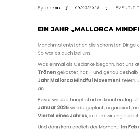
By:
admin
,
09/03/2026
EVENT
FI
EIN JAHR „MALLORCA MIND
Manchmal entstehen die schönsten Dinge au
So war es auch bei uns.
Was einmal als Gedanke begann, hat uns au
Tränen
gekostet hat – und genau deshalb 
Jahr Mallorca Mindful Movement
feiern. 
an.
Bevor wir überhaupt starten konnten, lag al
Januar 2025
wurde geplant, organisiert, u
Viertel eines Jahres
, in dem wir unglaublic
Und dann kam endlich der Moment:
Im Febr