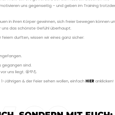
 motivieren uns gegenseitig – und geben im Training trotzd
uen in ihren Körper gewinnen, sich freier bewegen können u
r uns das schönste Gefühl überhaupt.
feiern durften, wissen wir eines ganz sicher:
 angefangen.
ns gegangen sind.
vor uns liegt. 🤩💜💪
m 1-Jährigen & der Feier sehen wollen, einfach
HIER
anklicken!
UCH, SONDERN MIT EUCH: