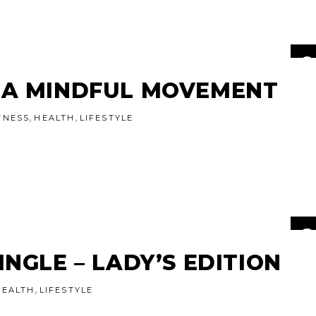
0
MÄ
RCA MINDFUL MOVEMENT
,
,
TNESS
HEALTH
LIFESTYLE
2
JA
INGLE – LADY’S EDITION
,
HEALTH
LIFESTYLE