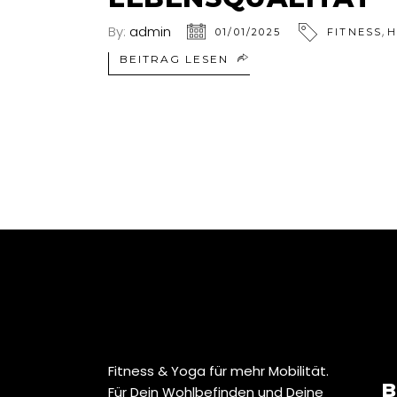
By:
admin
,
01/01/2025
FITNESS
H
BEITRAG LESEN
Fitness & Yoga für mehr Mobilität.
B
Für Dein Wohlbefinden und Deine