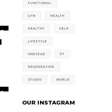
FUNCTIONAL
GYM
HEALTH
HEALTHY
HELP
1
V.
N
LIFESTYLE
ONEYEAR
PT
REGENRATION
STUDIO
WORLD
1
N.
OUR INSTAGRAM