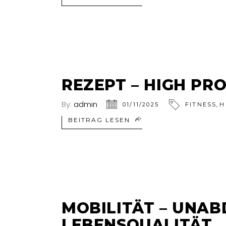
REZEPT – HIGH P
By:
admin
,
01/11/2025
FITNESS
H
BEITRAG LESEN
MOBILITÄT – UNAB
LEBENSQUALITÄT