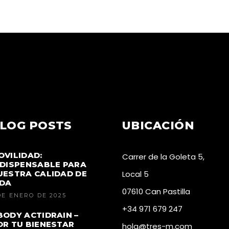
LOG POSTS
UBICACIÓN
OVILIDAD:
Carrer de la Goleta 5,
NDISPENSABLE PARA
UESTRA CALIDAD DE
Local 5
IDA
07610 Can Pastilla
DE ENERO DE 2025
+34 971 679 247
BODY ACTIDRAIN –
OR TU BIENESTAR
hola@tres-m.com