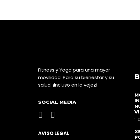
Fitness y Yoga para una mayor
B
movilidad. Para su bienestar y su
salud, ¡incluso en la vejez!
M
I
SOCIAL MEDIA
N
V
1 
X
AVISO LEGAL
P